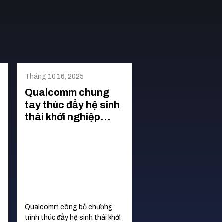
Tháng 10 16, 2025
Tháng 10 16, 2025
Qualcomm chung
Qualcomm ra m
tay thúc đẩy hệ sinh
nền tảng đào t
thái khởi nghiệp
khai thác tài sả
công nghệ tại Việt
tuệ tại Việt Na
Nam
(SHTT) - Vừa qua, Qu
đã chính thức ra mắt n
Qualcomm công bố chương
đào tạo trực tuyến L2P
trình thúc đẩy hệ sinh thái khởi
(Learn to Protect). Đây