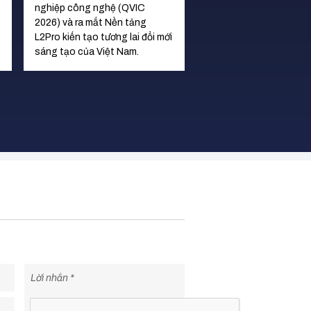
nghiệp công nghệ (QVIC
chương trình đào tạo v
2026) và ra mắt Nền tảng
hữu trí tuệ dành cho si
L2Pro kiến tạo tương lai đổi mới
và các nhà nghiên cứu,
sáng tạo của Việt Nam.
khởi nghiệp.