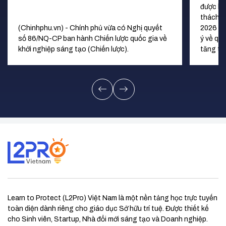
được lự
thách 
(Chinhphu.vn) - Chính phủ vừa có Nghị quyết
2026 (Q
số 86/NQ-CP ban hành Chiến lược quốc gia về
ý về qu
khởi nghiệp sáng tạo (Chiến lược).
tăng từ 
Learn to Protect (L2Pro) Việt Nam là một nền tảng học trực tuyến
toàn diện dành riêng cho giáo dục Sở hữu trí tuệ. Được thiết kế
cho Sinh viên, Startup, Nhà đổi mới sáng tạo và Doanh nghiệp.